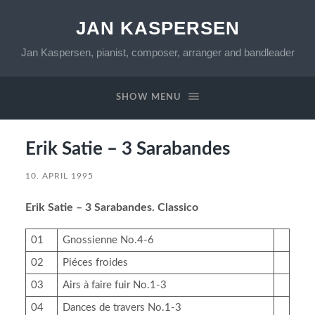
JAN KASPERSEN
Jan Kaspersen, pianist, composer, arranger and bandleader
SHOW MENU
Erik Satie – 3 Sarabandes
10. APRIL 1995
Erik Satie – 3 Sarabandes. Classico
01
Gnossienne No.4-6
02
Piéces froides
03
Airs à faire fuir No.1-3
04
Dances de travers No.1-3